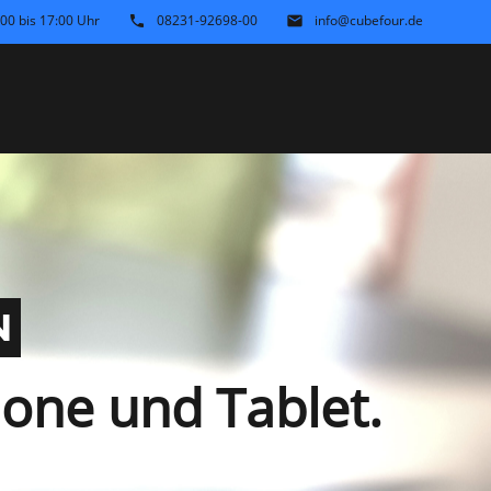
:00 bis 17:00 Uhr
08231-92698-00
info@cubefour.de
phone
email
SUCHEN
N
hone und Tablet.