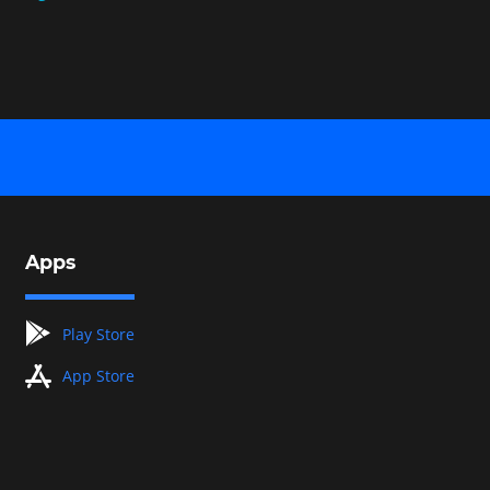
Apps
googleplay
Play Store
appstore
App Store