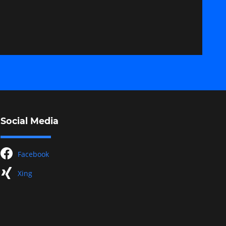
Social Media
facebook
Facebook
xing
Xing