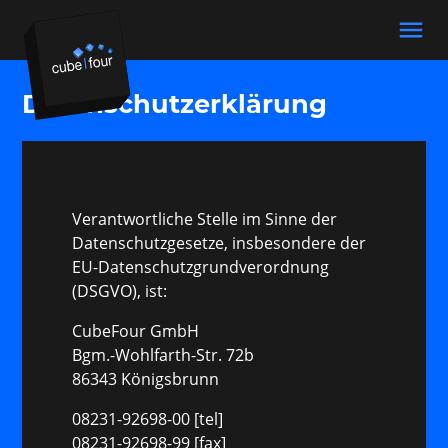
menu
Datenschutzerklärung
Suchbegriffe
SUCHEN
Verantwortliche Stelle im Sinne der
Datenschutzgesetze, insbesondere der
EU-Datenschutzgrundverordnung
(DSGVO), ist:
CubeFour GmbH
Bgm.-Wohlfarth-Str. 72b
86343 Königsbrunn
08231-92698-00 [tel]
08231-92698-99 [fax]