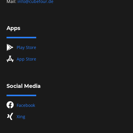
Mail:
info@cubefour.de
Apps
googleplay
Play Store
appstore
App Store
Social Media
facebook
Facebook
xing
Xing