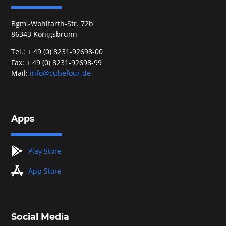
Bgm.-Wohlfarth-Str. 72b
86343 Königsbrunn
Tel.: + 49 (0) 8231-92698-00
Fax: + 49 (0) 8231-92698-99
Mail:
info@cubefour.de
Apps
googleplay
Play Store
appstore
App Store
Social Media