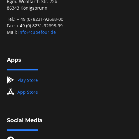
Bgm.-Wohlfarth-Str. 72b
86343 Königsbrunn
Tel.: + 49 (0) 8231-92698-00
Fax: + 49 (0) 8231-92698-99
Mail:
info@cubefour.de
Apps
googleplay
Play Store
appstore
App Store
Social Media